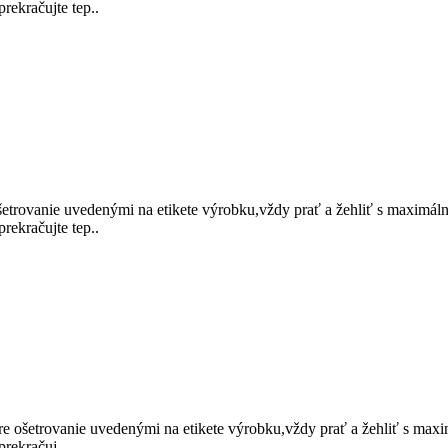
rekračujte tep..
trovanie uvedenými na etikete výrobku,vždy prať a žehliť s maximálno
rekračujte tep..
e ošetrovanie uvedenými na etikete výrobku,vždy prať a žehliť s maxi
rekračuj..