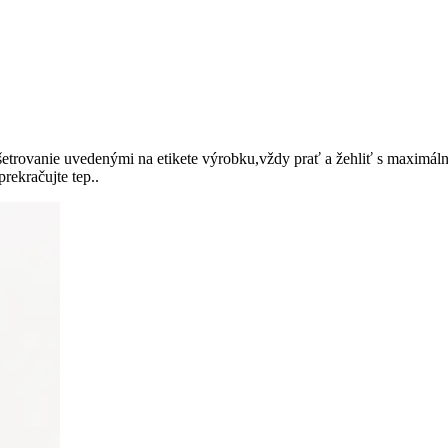
trovanie uvedenými na etikete výrobku,vždy prať a žehliť s maximálno
rekračujte tep..