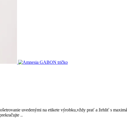
šetrovanie uvedenými na etikete výrobku,vždy prať a žehliť s maximál
rekračujte ..