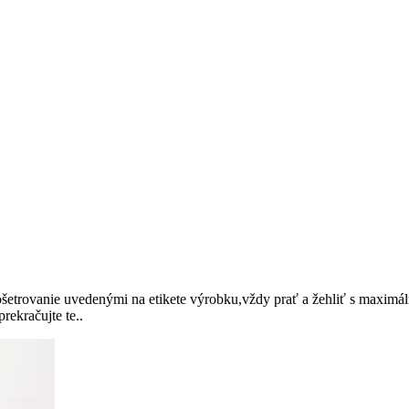
etrovanie uvedenými na etikete výrobku,vždy prať a žehliť s maximáln
rekračujte te..