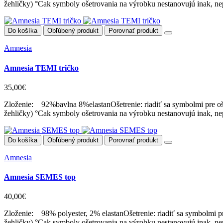
žehličky) °Cak symboly ošetrovania na výrobku nestanovujú inak, nep
Do košíka
Obľúbený produkt
Porovnať produkt
Amnesia
Amnesia TEMI tričko
35,00€
Zloženie: 92%bavlna 8%elastanOšetrenie: riadiť sa symbolmi pre oše
žehličky) °Cak symboly ošetrovania na výrobku nestanovujú inak, nep
Do košíka
Obľúbený produkt
Porovnať produkt
Amnesia
Amnesia SEMES top
40,00€
Zloženie: 98% polyester, 2% elastanOšetrenie: riadiť sa symbolmi pr
žehličky) °Cak symboly ošetrovania na výrobku nestanovujú inak, nep