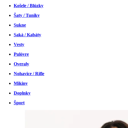
Košele / Blúzky
Šaty / Tuniky
Sukne
Saká / Kabáty
Vesty
Pulóvre
Overaly
Nohavice / Rifle
Mikiny
Doplnky
Šport