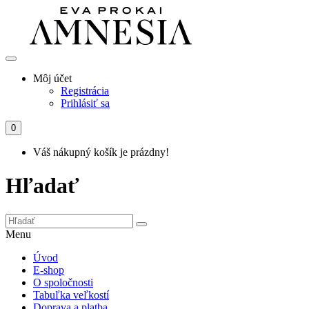
Môj účet
Registrácia
Prihlásiť sa
0
Váš nákupný košík je prázdny!
Hľadať
Menu
Úvod
E-shop
O spoločnosti
Tabuľka veľkostí
Doprava a platba