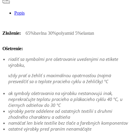
Popis
Zloženie:
65%bavlna 30%polyamid 5%elastan
Ošetrenie:
riadiť sa symbolmi pre ošetrovanie uvedenými na etikete
výrobku,
vždy prať a žehliť s maximálnou opatrnosťou (najmä
presvedčiť sa o teplote pracieho cyklu a žehličky) °C
ak symboly ošetrovania na výrobku nestanovujú inak,
neprekračujte teplotu pracieho a plákacieho cyklu 40 °C, u
čiernych odtieňov do 30 °C
výrobky perte oddelene od ostatných textílií s druhmi
zhodného charakteru a odtieňa
namáčať len biele textílie bez tlače a farebných komponentov
ostatné výrobky pred praním nenamáčajte