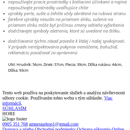
nepoužívajte pracie prostriedky s bieliacimi účinkami a najmä
nepoužívajte prostriedky uvoľňujúce chlór
výrobky perte, sušte a žehlite vždy obrátené na rubovú stranu
farebné výrobky nesušte na priamom slnku, sušenie na
priamom slnku môže byť príčinou zmeny odtieňa vyfarbenia
dodržiavajte symboly ošetrenia, ktoré sú uvedené na štítku.
dodržiavanie týchto zásad povedie k Vašej i našej spokojnosti.
V prípade nerešpektovania pokynov nemôžeme, bohužiaľ,
reklamáciu považovať za oprávnenú
UNI: Hrudník: 56cm, Driek: 57cm, Plecia: 39cm, Dlžka rukávu: 44cm,
Dlžka: 93cm
Tento web používa na poskytovanie služieb a analýzu návštevnosti
súbory cookie. Používaním tohto webu s tým súhlasíte.
Viac
informácií
.
SÚHLASÍM
HORE
0905 351 768
amnesiashop1@gmail.com
Doprava a platba
Obchodné podmienky
Ochrana súkromia
Online